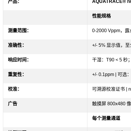
产品：
AQUATRACE® I
性能规格
测量范围：
0-2000 Vppm
准确性：
+/- 5% 显示值，至少
响应时间：
干湿：T90 < 5 秒
重复性：
+/- 0.1ppm |
可选：+
校准：
可溯源校准证书 |
广告
触摸屏 800x480
每个测量通道