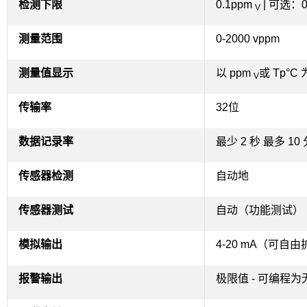
检测下限
0.1ppm
|
可选：0
V
测量范围
0-2000 vppm
测量值显示
以 ppm
或 Tp°
V
传输率
32位
数据记录率
最少 2 秒 最多 10
传感器检测
自动地
传感器测试
自动（功能测试）
模拟输出
4-20 mA（可自
报警输出
极限值 - 可编程